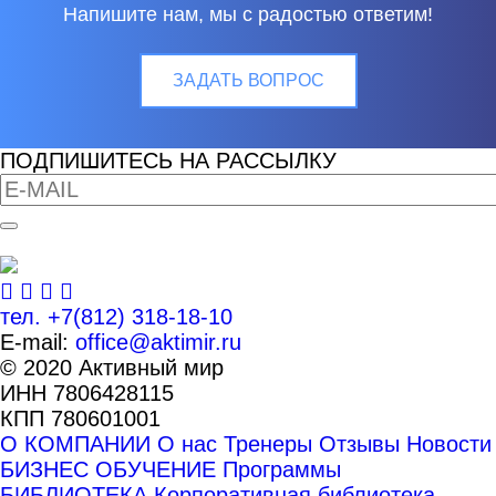
Напишите нам, мы с радостью ответим!
ЗАДАТЬ ВОПРОС
ПОДПИШИТЕСЬ НА РАССЫЛКУ
тел.
+7(812) 318-18-10
E-mail:
office@aktimir.ru
© 2020 Активный мир
ИНН 7806428115
КПП 780601001
О КОМПАНИИ
О нас
Тренеры
Отзывы
Новости
БИЗНЕС ОБУЧЕНИЕ
Программы
БИБЛИОТЕКА
Корпоративная библиотека